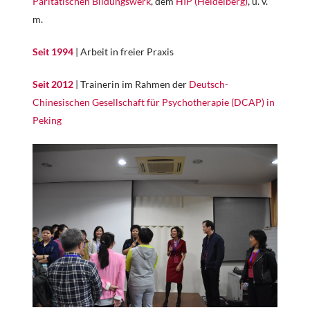
Paritätischen Bildungswerk
, dem
HIP (Heidelberg)
, u. v.
m.
Seit 1994
| Arbeit in freier Praxis
Seit 2012
| Trainerin im Rahmen der
Deutsch-
Chinesischen Gesellschaft für Psychotherapie (DCAP) in
Peking