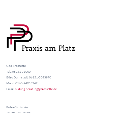
Udo Brossette
Tel.: 06251-71005
Büro Darmstadt: 06151-5043970
Mobil: 0160-94953249
Email:
bildung.beratung@brossette.de
Petra Girolstein
Tel.: 06251-71005